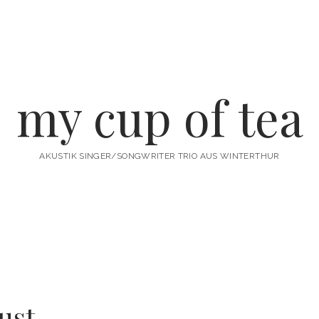
my cup of tea
AKUSTIK SINGER/SONGWRITER TRIO AUS WINTERTHUR
ust