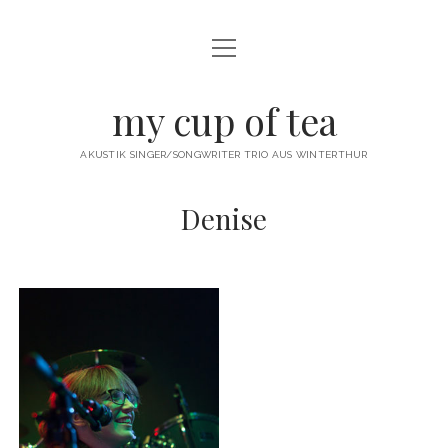
Menü
öffnen
twitter
facebook
instagram
youtube
email
my cup of tea
AKUSTIK SINGER/SONGWRITER TRIO AUS WINTERTHUR
Denise