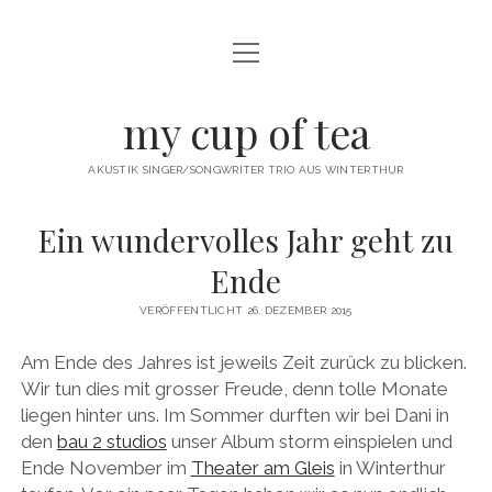
Menü
öffnen
twitter
facebook
instagram
youtube
email
my cup of tea
AKUSTIK SINGER/SONGWRITER TRIO AUS WINTERTHUR
Ein wundervolles Jahr geht zu
Ende
VERÖFFENTLICHT 26. DEZEMBER 2015
Am Ende des Jahres ist jeweils Zeit zurück zu blicken.
Wir tun dies mit grosser Freude, denn tolle Monate
liegen hinter uns. Im Sommer durften wir bei Dani in
den
bau 2 studios
unser Album storm einspielen und
Ende November im
Theater am Gleis
in Winterthur