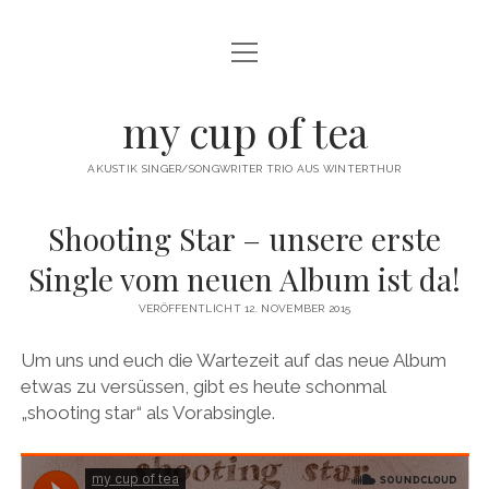
Menü
öffnen
twitter
facebook
instagram
youtube
email
my cup of tea
AKUSTIK SINGER/SONGWRITER TRIO AUS WINTERTHUR
Shooting Star – unsere erste
Single vom neuen Album ist da!
VERÖFFENTLICHT 12. NOVEMBER 2015
Um uns und euch die Wartezeit auf das neue Album
etwas zu versüssen, gibt es heute schonmal
„shooting star“ als Vorabsingle.