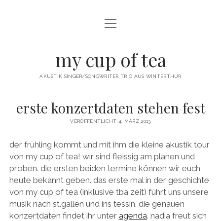
Menü
öffnen
twitter
facebook
instagram
youtube
email
my cup of tea
AKUSTIK SINGER/SONGWRITER TRIO AUS WINTERTHUR
erste konzertdaten stehen fest
VERÖFFENTLICHT 4. MÄRZ 2013
der frühling kommt und mit ihm die kleine akustik tour
von my cup of tea! wir sind fleissig am planen und
proben. die ersten beiden termine können wir euch
heute bekannt geben. das erste mal in der geschichte
von my cup of tea (inklusive tba zeit) führt uns unsere
musik nach st.gallen und ins tessin. die genauen
konzertdaten findet ihr unter
agenda
. nadia freut sich